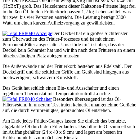
Die Tefal FR8040 Oleoclean wiegt 4,3 kg und ist 39 x 35 x 46 cm
(HxBxT) groß. Das Heizelement dieser Kaltzonen-Friteuse liegt frei
im heißen Öl. In den Frittierkorb passen 1,2 kg Lebensmittel, was
für zwei bis vier Personen ausreicht. Die Leistung beträgt 2300
Watt, um einen kurzen Aufheizvorgang zu gewährleisten.
Der Deckel hat ein großes Sichtfenster
zum Überwachen des Frittier-Prozesses und ist mit einem
Permanent-Filter ausgestattet. Uns störte im Test aber, dass der
Deckel kein Scharnier hat und wir ihn nach dem Frittieren an einem
hitzebeständigen Platz ablegen mussten.
Die Außenwände und der Frittierkorb bestehen aus Edelstahl. Der
Deckelgriff und die seitlichen Griffe am Gerät sind hingegen aus
hochwertigem, schwarzem Kunststoff.
Das Gerät hat seitlich einen Ein- und Ausschalter und einen
regelbaren Thermostat mit Temperaturkontroll-Leuchte.
Besonders überzeugend ist das Öl-
Filtersystem. In unserem Test traten keinerlei unangenehme Gerüche
auf, die durch verunreinigtes, gebrauchtes Öl entstehen.
Am Ende jedes Frittier-Ganges lassen Sie einfach das benutzte,
abgekühlte Öl durch den Filter laufen. Das filtrierte Öl sammelt sich
im Auffangbehälter (24 x 40 x 9 cm) und lagert am besten im
Kühlschrank bis zum nächsten Einsatz.