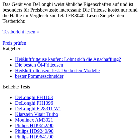
Das Gerät von DeLonghi weist ähnliche Eigenschaften auf und ist
besonders für Preisbewusste interessant: Die Friteuse kostet nur rund
die Hälfte im Vergleich zur Tefal FR8040. Lesen Sie jetzt den
Testbericht:
Testbericht lesen »
Preis prüfen
Ratgeber
Heißluftfritteuse kaufen: Lohnt sich die Anschaffung?
Die besten Öl-Fritteusen
Heißluftfritteusen Test: Die besten Modelle
bester Pommesschneider
Beliebte Tests
DeLonghi FH1163
DeLonghi FH1396
DeLonghi F 28311 W1
Klarstein Vitair Turbo
Moulinex AM3021
Philips HD9652/90
Philips HD9240/90
Philips HD9641/90