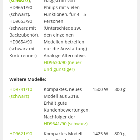
(schwarz)
,
Flaggschiff von
HD9651/90
Philips mit vielen
(schwarz),
Funktionen, für 4 - 5
HD9653/90
Personen
(schwarz mit
(Unterschiede zw.
Backzubehör),
den einzelnen
HD9654/90
Modellen betreffen
(schwarz mit
nur die Ausstattung).
Korbtrenner)
Analoge Alternative:
HD9630/90 (neuer
und günstiger)
Weitere Modelle:
HD9741/10
Kompaktes, neues
1500 W
800 g
(schwarz)
Modell aus 2018.
Erhält gute
Kundenbewertungen.
Nachfolger der
HD9641/90 (schwarz)
HD9621/90
Kompaktes Modell
1425 W
800 g