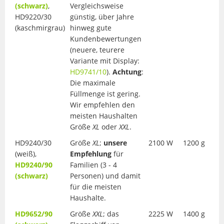
(schwarz)
,
Vergleichsweise
HD9220/30
günstig, über Jahre
(kaschmirgrau)
hinweg gute
Kundenbewertungen
(neuere, teurere
Variante mit Display:
HD9741/10
).
Achtung
:
Die maximale
Füllmenge ist gering.
Wir empfehlen den
meisten Haushalten
Größe
XL
oder
XXL
.
HD9240/30
Größe
XL
;
unsere
2100 W
1200 g
(weiß),
Empfehlung
für
HD9240/90
Familien (3 - 4
(schwarz)
Personen) und damit
für die meisten
Haushalte.
HD9652/90
Größe
XXL
; das
2225 W
1400 g