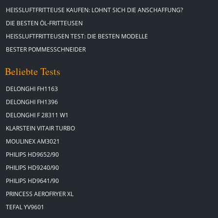
HEISSLUFTFRITTEUSE KAUFEN: LOHNT SICH DIE ANSCHAFFUNG?
DIE BESTEN ÖL-FRITTEUSEN
HEISSLUFTFRITTEUSEN TEST: DIE BESTEN MODELLE
BESTER POMMESSCHNEIDER
Beliebte Tests
DELONGHI FH1163
DELONGHI FH1396
DELONGHI F 28311 W1
KLARSTEIN VITAIR TURBO
MOULINEX AM3021
PHILIPS HD9652/90
PHILIPS HD9240/90
PHILIPS HD9641/90
PRINCESS AEROFRYER XL
TEFAL YV9601