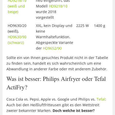
HD9218/10
neu eingeführt, das
(weiß und
Modell
HD9218/10
beige)
wurde 2018
vorgestellt
HD9630/20
XXL, kein Display und
2225 W
1400 g
(weiß),
keine
HD9630/90
Warmhaltefunktion.
(schwarz)
Abgespeckte Variante
der
HD9652/90
Sollte ein von Ihnen gesuchtes Produkt nicht in der Tabelle
zu finden sein, handelt es sich wahrscheinlich um eine
Abwandlung in anderer Farbe oder mit anderem Zubehör.
Was ist besser: Philips Airfryer oder Tefal
ActiFry?
Coca Cola vs. Pepsi, Apple vs. Google und Philips vs.
Tefal
:
Auch bei den Heißluftfritteusen gibt es den Wettstreit
zweier bekannter Marken.
Doch welche ist besser?