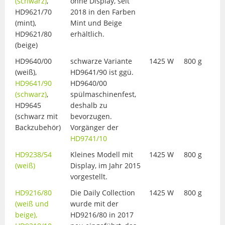
(schwarz)
,
ohne Display, seit
HD9621/70
2018 in den Farben
(mint),
Mint und Beige
HD9621/80
erhältlich.
(beige)
HD9640/00
schwarze Variante
1425 W
800 g
(weiß),
HD9641/90 ist ggü.
HD9641/90
HD9640/00
(schwarz)
,
spülmaschinenfest,
HD9645
deshalb zu
(schwarz mit
bevorzugen.
Backzubehör)
Vorgänger der
HD9741/10
HD9238/54
Kleines Modell mit
1425 W
800 g
(weiß)
Display, im Jahr 2015
vorgestellt.
HD9216/80
Die Daily Collection
1425 W
800 g
(weiß und
wurde mit der
beige),
HD9216/80 in 2017