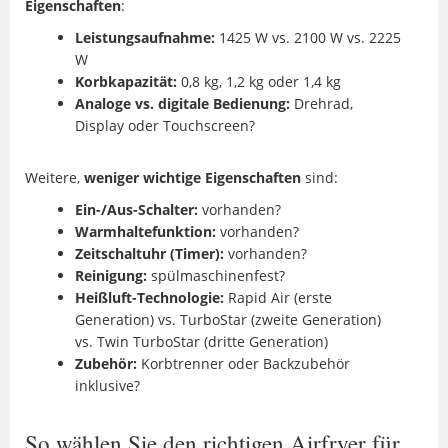
Eigenschaften
:
Leistungsaufnahme:
1425 W vs. 2100 W vs. 2225
W
Korbkapazität:
0,8 kg, 1,2 kg oder 1,4 kg
Analoge vs. digitale Bedienung:
Drehrad,
Display oder Touchscreen?
Weitere,
weniger wichtige Eigenschaften
sind:
Ein-/Aus-Schalter:
vorhanden?
Warmhaltefunktion:
vorhanden?
Zeitschaltuhr (Timer):
vorhanden?
Reinigung:
spülmaschinenfest?
Heißluft-Technologie:
Rapid Air (erste
Generation) vs. TurboStar (zweite Generation)
vs. Twin TurboStar (dritte Generation)
Zubehör:
Korbtrenner oder Backzubehör
inklusive?
So wählen Sie den richtigen Airfryer für