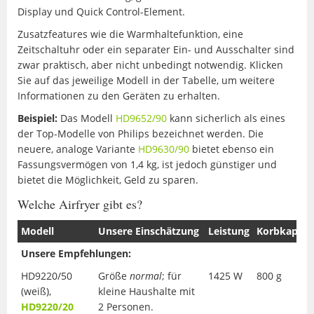
Display und Quick Control-Element.
Zusatzfeatures wie die Warmhaltefunktion, eine
Zeitschaltuhr oder ein separater Ein- und Ausschalter sind
zwar praktisch, aber nicht unbedingt notwendig. Klicken
Sie auf das jeweilige Modell in der Tabelle, um weitere
Informationen zu den Geräten zu erhalten.
Beispiel:
Das Modell
HD9652/90
kann sicherlich als eines
der Top-Modelle von Philips bezeichnet werden. Die
neuere, analoge Variante
HD9630/90
bietet ebenso ein
Fassungsvermögen von 1,4 kg, ist jedoch günstiger und
bietet die Möglichkeit, Geld zu sparen.
Welche Airfryer gibt es?
Modell
Unsere Einschätzung
Leistung
Korbkapazi
Unsere Empfehlungen:
HD9220/50
Größe
normal
; für
1425 W
800 g
(weiß),
kleine Haushalte mit
HD9220/20
2 Personen.