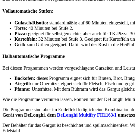
Vollautomatische Stufen:
Gulasch/Risotto:
standardmäßig auf 60 Minuten eingestellt, mi
Torte:
40 Minuten bei Stufe 2.
Pizza:
geeignet für selbstgemachte, aber auch für TK-Pizza. 30
Kartoffeln:
32 Minuten bei Stufe 3. Geeignet für Kartoffeln 
Grill:
zum Grillen geeignet. Dafür wird der Rost in die Heißluft
Halbautomatische Programme
Bei diesen Programmen werden vorgeschlagene Garzeiten und Leistungs
Backofen:
dieses Programm eignet sich für Braten, Brot, Bratg
Airgrill:
nur Oberhitze, eignet sich für Fleisch, Fisch und gegr
Pfanne:
Unterhitze. Mit dem Rührarm wird das Gargut gleichze
Wie die Programme vermuten lassen, können mit der DeLonghi Multifr
Die Programme sind aber im Endeffekt lediglich eine Kombination de
Gerät von DeLonghi, dem
DeLonghi Multifry FH1163/1
umsetzen
Der Behälter für das Gargut ist beschichtet und spülmaschinenfest. W
Edelstahl.