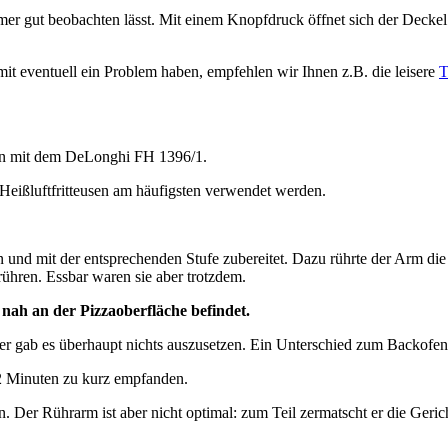
mer gut beobachten lässt. Mit einem Knopfdruck öffnet sich der Deckel 
damit eventuell ein Problem haben, empfehlen wir Ihnen z.B. die leisere
T
ren mit dem DeLonghi FH 1396/1.
Heißluftfritteusen am häufigsten verwendet werden.
und mit der entsprechenden Stufe zubereitet. Dazu rührte der Arm di
ühren. Essbar waren sie aber trotzdem.
 nah an der Pizzaoberfläche befindet.
er gab es überhaupt nichts auszusetzen. Ein Unterschied zum Backofen l
– 2 Minuten zu kurz empfanden.
n. Der Rührarm ist aber nicht optimal: zum Teil zermatscht er die Geric