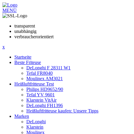
MENÜ
transparent
unabhängig
verbraucherorientiert
x
Startseite
Beste Friteuse
DeLonghi F 28311 W1
Tefal FR8040
Moulinex AM3021
Heißluftfritteuse Test
Philips HD9652/90
Tefal YV 9601
Klarstein VitAir
DeLonghi FH1396
Heißluftfritteuse kaufen: Unsere Tipps
Marken
DeLonghi
Klarstein
Moulinex