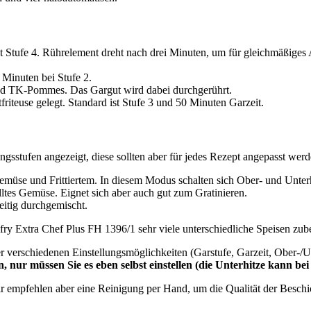
t Stufe 4. Rührelement dreht nach drei Minuten, um für gleichmäßiges
 Minuten bei Stufe 2.
und TK-Pommes. Das Gargut wird dabei durchgerührt.
friteuse gelegt. Standard ist Stufe 3 und 50 Minuten Garzeit.
stufen angezeigt, diese sollten aber für jedes Rezept angepasst werd
emüse und Frittiertem. In diesem Modus schalten sich Ober- und Unterh
illtes Gemüse. Eignet sich aber auch gut zum Gratinieren.
itig durchgemischt.
y Extra Chef Plus FH 1396/1 sehr viele unterschiedliche Speisen zube
r verschiedenen Einstellungsmöglichkeiten (Garstufe, Garzeit, Ober-/
, nur müssen Sie es eben selbst einstellen (die Unterhitze kann be
ir empfehlen aber eine Reinigung per Hand, um die Qualität der Beschic